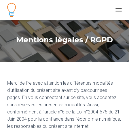
D
É
P
L
I
Mentions légales / RGPD
E
R
L
A
N
A
V
I
Merci de lire avec attention les différentes modalités
G
d’utilisation du présent site avant d’y parcourir ses
A
T
pages. En vous connectant sur ce site, vous acceptez
I
sans réserves les présentes modalités. Aussi,
O
conformément à l’article n°6 de la Loi n°2004-575 du 21
N
Juin 2004 pour la confiance dans l’économie numérique,
les responsables du présent site internet