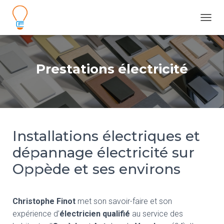
D
É
P
L
I
Prestations électricité
E
R
L
A
N
A
V
Installations électriques et
I
dépannage électricité sur
G
A
Oppède et ses environs
T
I
O
N
Christophe Finot
met son savoir-faire et son
expérience d’
électricien qualifié
au service des